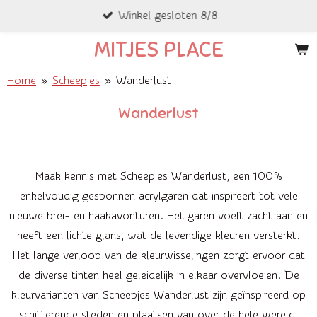
Winkel gesloten 8/8
Ga
direct
MITJES PLACE
naar
de
Home
»
Scheepjes
»
Wanderlust
hoofdinhoud
Wanderlust
Maak kennis met Scheepjes Wanderlust, een 100%
enkelvoudig gesponnen acrylgaren dat inspireert tot vele
nieuwe brei- en haakavonturen. Het garen voelt zacht aan en
heeft een lichte glans, wat de levendige kleuren versterkt.
Het lange verloop van de kleurwisselingen zorgt ervoor dat
de diverse tinten heel geleidelijk in elkaar overvloeien. De
kleurvarianten van Scheepjes Wanderlust zijn geïnspireerd op
schitterende steden en plaatsen van over de hele wereld,