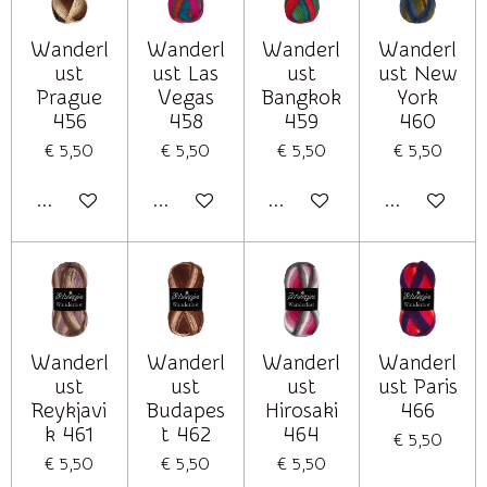
Wanderl
Wanderl
Wanderl
Wanderl
ust
ust Las
ust
ust New
Prague
Vegas
Bangkok
York
456
458
459
460
€ 5,50
€ 5,50
€ 5,50
€ 5,50
In winkelwagen
In winkelwagen
In winkelwagen
In winkelwag
Wanderl
Wanderl
Wanderl
Wanderl
ust
ust
ust
ust Paris
Reykjavi
Budapes
Hirosaki
466
k 461
t 462
464
€ 5,50
€ 5,50
€ 5,50
€ 5,50