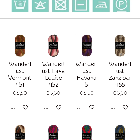
Wanderl
Wanderl
Wanderl
Wanderl
ust
ust Lake
ust
ust
Vermont
Louise
Havana
Zanzibar
451
452
454
455
€ 5,50
€ 5,50
€ 5,50
€ 5,50
In winkelwagen
In winkelwagen
In winkelwagen
In winkelwag