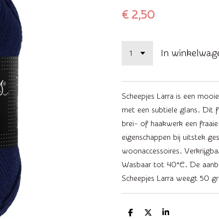
€ 2,50
In winkelwag
Scheepjes Larra is een mooi
met een subtiele glans. Dit 
brei- of haakwerk een fraaie
eigenschappen bij uitstek g
woonaccessoires. Verkrijgbaa
Wasbaar tot 40°C. De aanbe
Scheepjes Larra weegt 50 gr
D
D
S