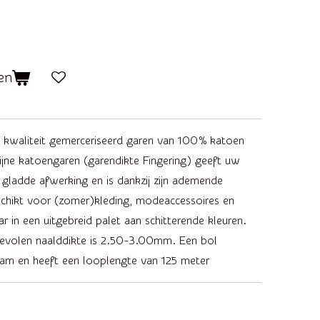
en
e kwaliteit gemerceriseerd garen van 100% katoen
fijne katoengaren (garendikte Fingering) geeft uw
 gladde afwerking en is dankzij zijn ademende
eschikt voor (zomer)kleding, modeaccessoires en
r in een uitgebreid palet aan schitterende kleuren.
volen naalddikte is 2.50-3.00mm. Een bol
am en heeft een looplengte van 125 meter