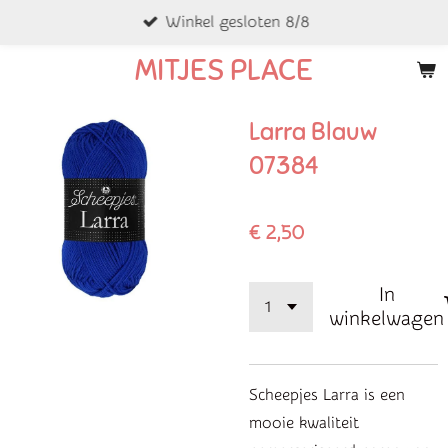
Winkel gesloten 8/8
Ga
direct
MITJES PLACE
naar
de
Larra Blauw
hoofdinhoud
07384
€ 2,50
In
winkelwagen
Scheepjes Larra is een
mooie kwaliteit