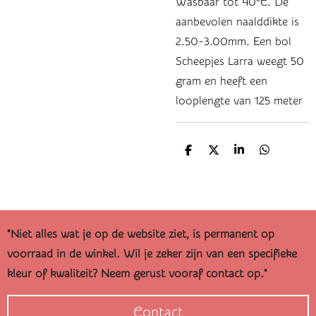
Wasbaar tot 40°C. De
aanbevolen naalddikte is
2.50-3.00mm. Een bol
Scheepjes Larra weegt 50
gram en heeft een
looplengte van 125 meter
D
D
S
D
e
e
h
e
l
e
a
l
e
l
r
e
n
e
n
"Niet alles wat je op de website ziet, is permanent op
voorraad in de winkel. Wil je zeker zijn van een specifieke
kleur of kwaliteit? Neem gerust vooraf contact op."
Contact