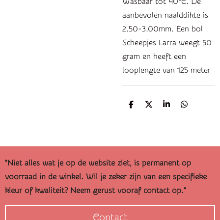
Wasbaar tot 40°C. De
aanbevolen naalddikte is
2.50-3.00mm. Een bol
Scheepjes Larra weegt 50
gram en heeft een
looplengte van 125 meter
D
D
S
D
e
e
h
e
l
e
a
l
e
l
r
e
n
e
n
"Niet alles wat je op de website ziet, is permanent op
voorraad in de winkel. Wil je zeker zijn van een specifieke
kleur of kwaliteit? Neem gerust vooraf contact op."
Contact