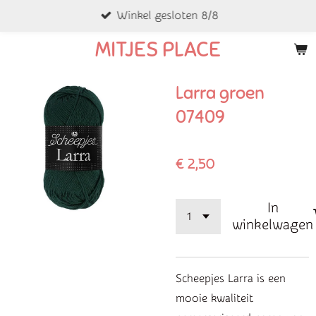
Winkel gesloten 8/8
Ga
direct
MITJES PLACE
naar
de
Larra groen
hoofdinhoud
07409
€ 2,50
In
winkelwagen
Scheepjes Larra is een
mooie kwaliteit