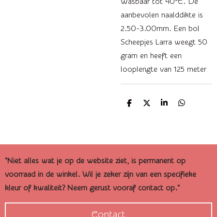
Wasbaar tot 40°C. De
aanbevolen naalddikte is
2.50-3.00mm. Een bol
Scheepjes Larra weegt 50
gram en heeft een
looplengte van 125 meter
D
D
S
D
e
e
h
e
l
e
a
l
e
l
r
e
n
e
n
"Niet alles wat je op de website ziet, is permanent op
voorraad in de winkel. Wil je zeker zijn van een specifieke
kleur of kwaliteit? Neem gerust vooraf contact op."
Contact