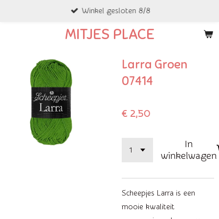
Winkel gesloten 8/8
Ga
direct
MITJES PLACE
naar
de
Larra Groen
hoofdinhoud
07414
€ 2,50
In
winkelwagen
Scheepjes Larra is een
mooie kwaliteit