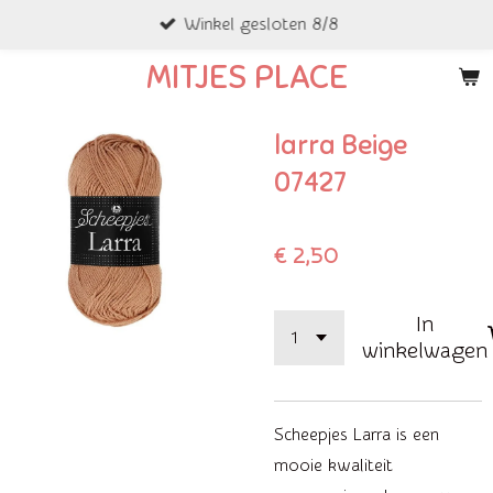
Winkel gesloten 8/8
Ga
direct
MITJES PLACE
naar
de
larra Beige
hoofdinhoud
07427
€ 2,50
In
winkelwagen
Scheepjes Larra is een
mooie kwaliteit