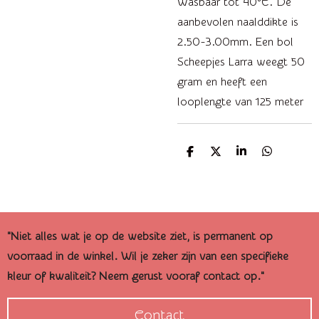
Wasbaar tot 40°C. De
aanbevolen naalddikte is
2.50-3.00mm. Een bol
Scheepjes Larra weegt 50
gram en heeft een
looplengte van 125 meter
D
D
S
D
e
e
h
e
l
e
a
l
e
l
r
e
n
e
n
"Niet alles wat je op de website ziet, is permanent op
voorraad in de winkel. Wil je zeker zijn van een specifieke
kleur of kwaliteit? Neem gerust vooraf contact op."
Contact