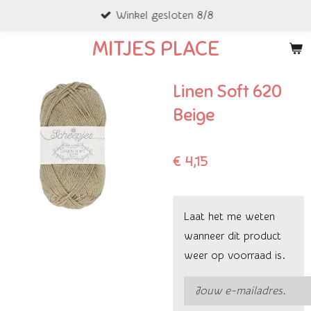
Winkel gesloten 8/8
Ga
direct
MITJES PLACE
naar
de
Linen Soft 620
hoofdinhoud
Beige
€ 4,15
Laat het me weten
wanneer dit product
weer op voorraad is.