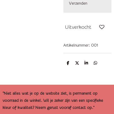
Verzenden
Uitverkocht
Artikelnummer:
001
D
D
S
D
e
e
h
e
l
e
a
l
e
l
r
e
n
e
n
"Niet alles wat je op de website ziet, is permanent op
voorraad in de winkel. Wil je zeker zijn van een specifieke
kleur of kwaliteit? Neem gerust vooraf contact op."