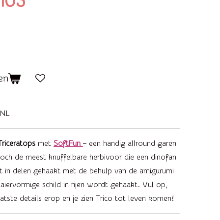
 105
en
0NL
Triceratops
met
SoftFun
– een handig allround garen
 toch de meest knuffelbare herbivoor die een dinofan
t in delen gehaakt met de behulp van de amigurumi
iervormige schild in rijen wordt gehaakt. Vul op,
atste details erop en je zien Trico tot leven komen!