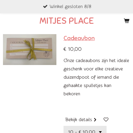
Winkel gesloten 8/8
Ga
direct
MITJES PLACE
naar
de
Cadeaubon
hoofdinhoud
€ 10,00
Onze cadeaubons zijn het ideale
geschenk voor elke creatieve
duizendpoot of iemand die
gehaakte spulletjes kan
bekoren
Bekijk details