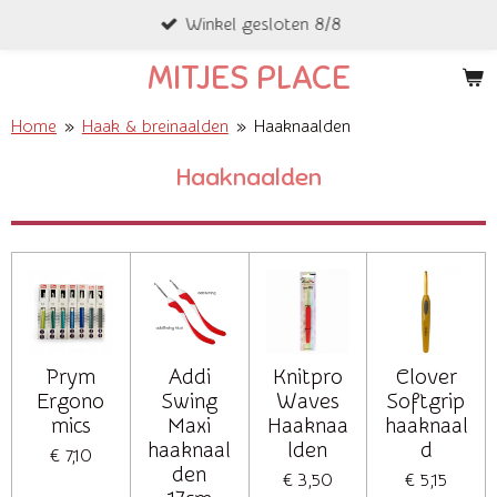
Winkel gesloten 8/8
Ga
direct
MITJES PLACE
naar
de
Home
»
Haak & breinaalden
»
Haaknaalden
hoofdinhoud
Haaknaalden
Prym
Addi
Knitpro
Clover
Ergono
Swing
Waves
Softgrip
mics
Maxi
Haaknaa
haaknaal
haaknaal
lden
d
€ 7,10
den
€ 3,50
€ 5,15