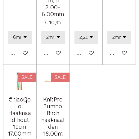
17cm
2.00-
6.00mm
€ 10,95
In winkelwagen
In winkelwagen
In winkelwagen
In winkelwag
SALE
SALE
ChiaoGo
KnitPro
o
Jumbo
Haaknaa
Birch
ld hout
haaknaal
19cm
den
17.00mm
18.00m