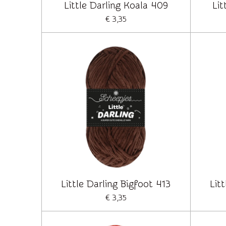
Little Darling Koala 409
Lit
€ 3,35
Little Darling Bigfoot 413
Lit
€ 3,35