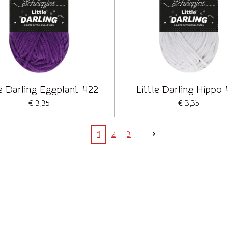
le Darling Eggplant 422
Little Darling Hippo
€ 3,35
€ 3,35
1
2
3