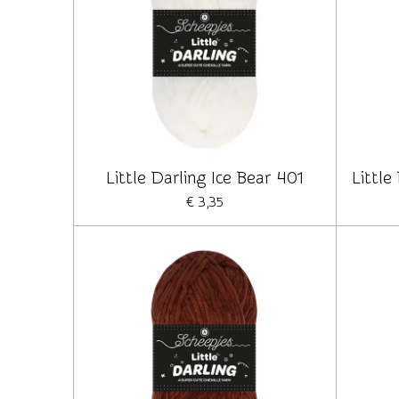
Little Darling Ice Bear 401
Littl
€ 3,35