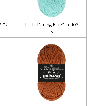
 407
Little Darling Bluefish 408
€ 3,35