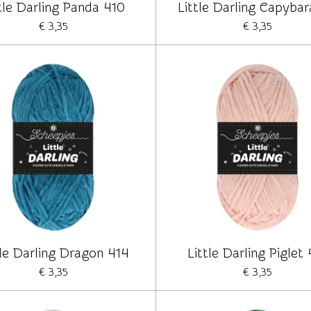
tle Darling Panda 410
Little Darling Capybar
€ 3,35
€ 3,35
tle Darling Dragon 414
Little Darling Piglet
€ 3,35
€ 3,35