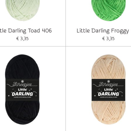
ttle Darling Toad 406
Little Darling Froggy
€ 3,35
€ 3,35