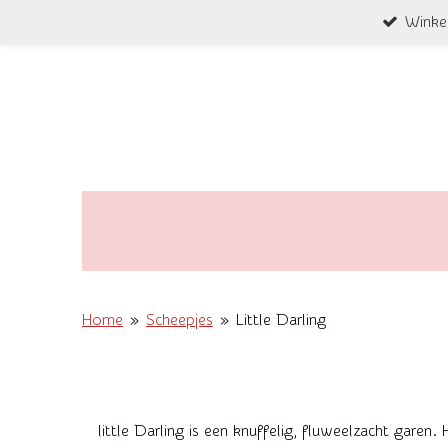
Winke
Ga
direct
naar
de
hoofdinhoud
Home
»
Scheepjes
»
Little Darling
little Darling is een knuffelig, fluweelzacht gare