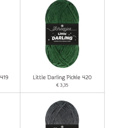
 419
Little Darling Pickle 420
€ 3,35