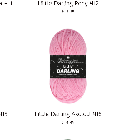
a 411
Little Darling Pony 412
€ 3,35
 415
Little Darling Axolotl 416
€ 3,35