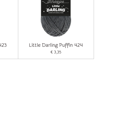
 423
Little Darling Puffin 424
€ 3,35