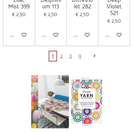
Lilac
Delphini
UltraVio
Deep
Mist 399
um 113
let 282
Violet
521
€ 2,50
€ 2,50
€ 2,50
€ 2,50
In winkelwagen
Houd mij op de hoogte
In winkelwagen
In winkelwag
1
2
3
4