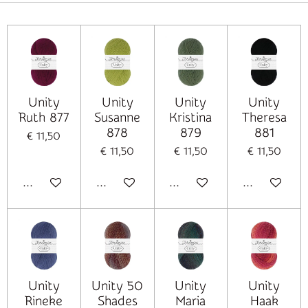
Unity
Unity
Unity
Unity
Ruth 877
Susanne
Kristina
Theresa
878
879
881
€ 11,50
€ 11,50
€ 11,50
€ 11,50
In winkelwagen
In winkelwagen
In winkelwagen
In winkelwag
Unity
Unity 50
Unity
Unity
Rineke
Shades
Maria
Haak