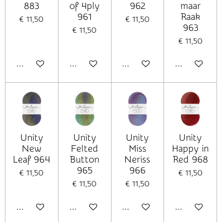
883
of 4ply
962
maar
961
Raak
€ 11,50
€ 11,50
963
€ 11,50
€ 11,50
In winkelwagen
In winkelwagen
In winkelwagen
In winkelwag
Unity
Unity
Unity
Unity
New
Felted
Miss
Happy in
Leaf 964
Button
Neriss
Red 968
965
966
€ 11,50
€ 11,50
€ 11,50
€ 11,50
In winkelwagen
In winkelwagen
In winkelwagen
In winkelwag