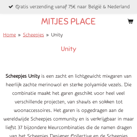
Gratis verzending vanaf 75€ naar België & Nederland
Ga
direct
MITJES PLACE
naar
de
Home
»
Scheepjes
»
Unity
hoofdinhoud
Unity
Scheepjes Unity
is een zacht en lichtgewicht mixgaren van
heerlijk zachte merinowol en sterke polyamide vezels. Die
combinatie maakt het garen geschikt voor heel veel
verschillende projecten, van shawls en sokken tot
woonaccessoires. Het garen is opgedragen aan de
wereldwijde Scheepjes community en is verkrijgbaar in maar
liefst 37 bijzondere kleurcombinaties die de namen dragen
van het Scheepjes Designer Collective en de Scheepjes