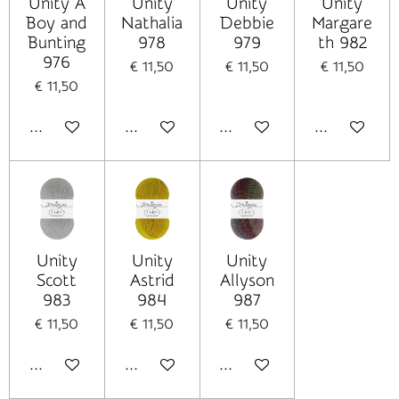
Unity A
Unity
Unity
Unity
Boy and
Nathalia
Debbie
Margare
Bunting
978
979
th 982
976
€ 11,50
€ 11,50
€ 11,50
€ 11,50
In winkelwagen
In winkelwagen
In winkelwagen
In winkelwag
Unity
Unity
Unity
Scott
Astrid
Allyson
983
984
987
€ 11,50
€ 11,50
€ 11,50
In winkelwagen
In winkelwagen
In winkelwagen