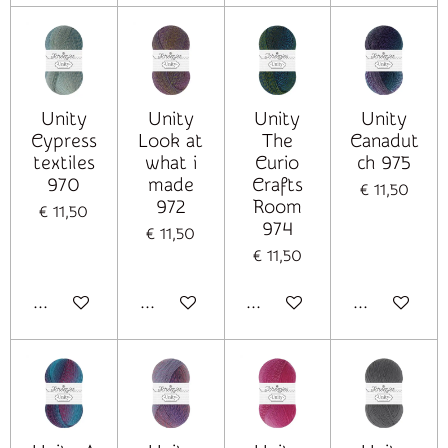
Unity
Unity
Unity
Unity
Cypress
Look at
The
Canadut
textiles
what i
Curio
ch 975
970
made
Crafts
€ 11,50
972
Room
€ 11,50
974
€ 11,50
€ 11,50
In winkelwagen
In winkelwagen
In winkelwagen
In winkelwag