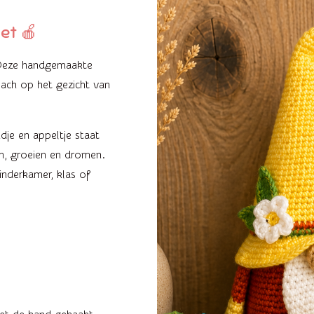
et 🍎
. Deze handgemaakte
ach op het gezicht van
dje en appeltje staat
n, groeien en dromen.
inderkamer, klas of