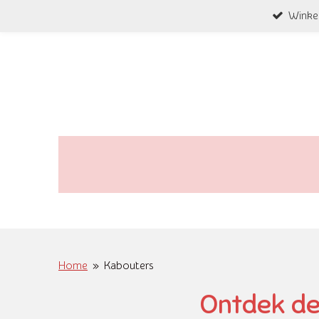
Winke
Ga
direct
naar
de
hoofdinhoud
Home
»
Kabouters
Ontdek de