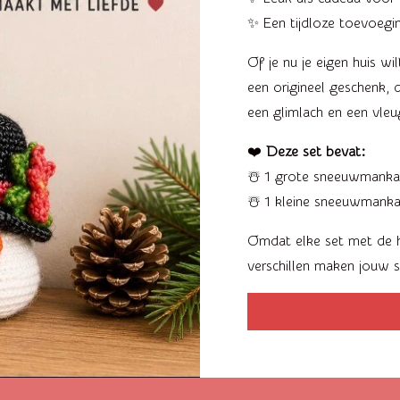
✨ Een tijdloze toevoegin
Of je nu je eigen huis w
een origineel geschenk
een glimlach en een vleug
❤️
Deze set bevat:
☃️ 1 grote sneeuwmanka
☃️ 1 kleine sneeuwmank
Omdat elke set met de h
verschillen maken jouw s