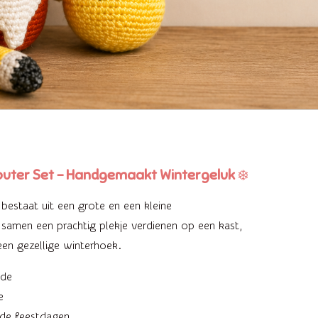
ter Set – Handgemaakt Wintergeluk
❄️
estaat uit een grote en een kleine
amen een prachtig plekje verdienen op een kast,
een gezellige winterhoek.
fde
e
 de feestdagen