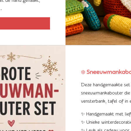
met de hand gehaakt,
.
❄️
Sneeuwmankabou
Deze handgemaakte set b
sneeuwmankabouter die s
vensterbank, tafel of in 
✨ Handgemaakt met lie
✨ Unieke winterdecorati
✨ Leuk als cadeau voor