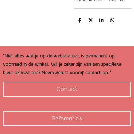
D
D
S
D
e
e
h
e
l
e
a
l
e
l
r
e
n
e
n
"Niet alles wat je op de website ziet, is permanent op
voorraad in de winkel. Wil je zeker zijn van een specifieke
kleur of kwaliteit? Neem gerust vooraf contact op."
Contact
Referentie's