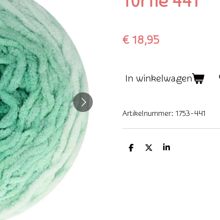
Turtle 441
€ 18,95
In winkelwagen
Artikelnummer:
1753-441
D
D
S
e
e
h
l
e
a
e
l
r
n
e