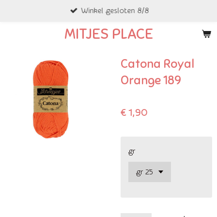
Winkel gesloten 8/8
Ga
direct
MITJES PLACE
naar
de
Catona Royal
hoofdinhoud
Orange 189
€ 1,90
gr