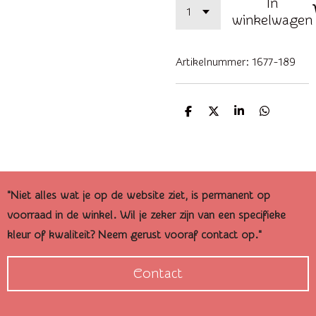
In
winkelwagen
Artikelnummer:
1677-189
D
D
S
D
e
e
h
e
l
e
a
l
e
l
r
e
n
e
n
"Niet alles wat je op de website ziet, is permanent op
voorraad in de winkel. Wil je zeker zijn van een specifieke
kleur of kwaliteit? Neem gerust vooraf contact op."
Contact