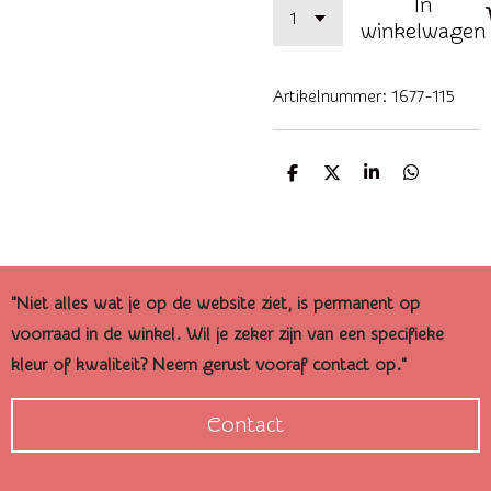
In
winkelwagen
Artikelnummer:
1677-115
D
D
S
D
e
e
h
e
l
e
a
l
e
l
r
e
n
e
n
"Niet alles wat je op de website ziet, is permanent op
voorraad in de winkel. Wil je zeker zijn van een specifieke
kleur of kwaliteit? Neem gerust vooraf contact op."
Contact