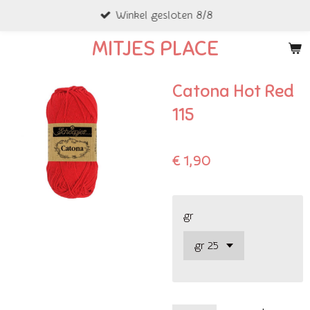
Winkel gesloten 8/8
Ga
direct
MITJES PLACE
naar
de
Catona Hot Red
hoofdinhoud
115
€ 1,90
gr