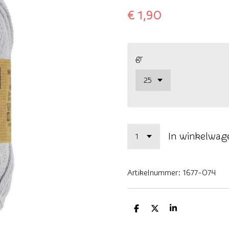
€ 1,90
gr
In winkelwag
Artikelnummer:
1677-074
D
D
S
e
e
h
l
e
a