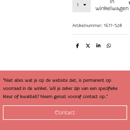
In
winkelwagen
Artikelnummer:
1677-528
D
D
S
D
e
e
h
e
l
e
a
l
e
l
r
e
n
e
n
"Niet alles wat je op de website ziet, is permanent op
voorraad in de winkel. Wil je zeker zijn van een specifieke
kleur of kwaliteit? Neem gerust vooraf contact op."
Contact