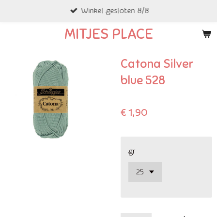
Winkel gesloten 8/8
Ga
direct
MITJES PLACE
naar
de
Catona Silver
hoofdinhoud
blue 528
€ 1,90
gr