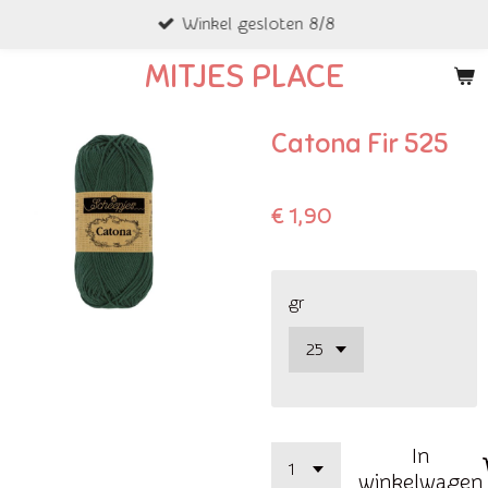
Winkel gesloten 8/8
Ga
direct
MITJES PLACE
naar
de
Catona Fir 525
hoofdinhoud
€ 1,90
gr
In
winkelwagen