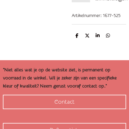
Artikelnummer:
1677-525
D
D
S
D
e
e
h
e
l
e
a
l
e
l
r
e
n
e
n
"Niet alles wat je op de website ziet, is permanent op
voorraad in de winkel. Wil je zeker zijn van een specifieke
kleur of kwaliteit? Neem gerust vooraf contact op."
Contact