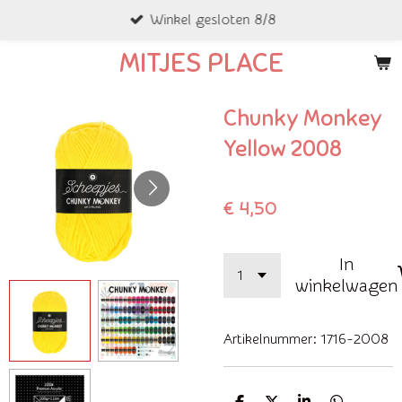
Winkel gesloten 8/8
Ga
direct
MITJES PLACE
naar
de
Chunky Monkey
hoofdinhoud
Yellow 2008
€ 4,50
In
winkelwagen
Artikelnummer:
1716-2008