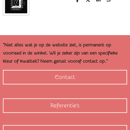
D
D
S
D
e
e
h
e
l
e
a
l
e
l
r
e
n
e
n
"Niet alles wat je op de website ziet, is permanent op
voorraad in de winkel. Wil je zeker zijn van een specifieke
kleur of kwaliteit? Neem gerust vooraf contact op."
Contact
Referentie's