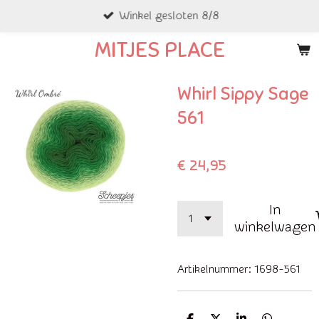
Winkel gesloten 8/8
Ga
direct
MITJES PLACE
naar
de
Whirl Sippy Sage
hoofdinhoud
561
€ 24,95
In
winkelwagen
Artikelnummer:
1698-561