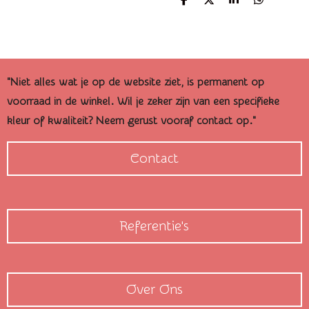
D
D
S
D
e
e
h
e
l
e
a
l
e
l
r
e
n
e
n
"Niet alles wat je op de website ziet, is permanent op
voorraad in de winkel. Wil je zeker zijn van een specifieke
kleur of kwaliteit? Neem gerust vooraf contact op."
Contact
Referentie's
Over Ons