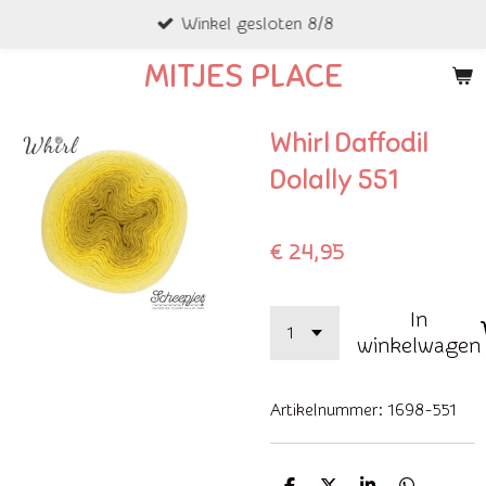
Winkel gesloten 8/8
Ga
direct
MITJES PLACE
naar
de
Whirl Daffodil
hoofdinhoud
Dolally 551
€ 24,95
In
winkelwagen
Artikelnummer:
1698-551