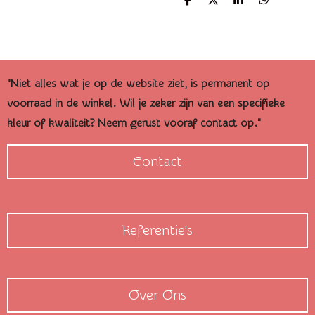
D
D
S
D
e
e
h
e
l
e
a
l
e
l
r
e
n
e
n
"Niet alles wat je op de website ziet, is permanent op
voorraad in de winkel. Wil je zeker zijn van een specifieke
kleur of kwaliteit? Neem gerust vooraf contact op."
Contact
Referentie's
Over Ons