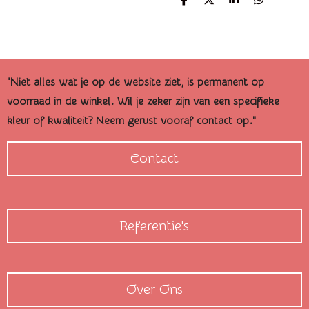
D
D
S
D
e
e
h
e
l
e
a
l
e
l
r
e
n
e
n
"Niet alles wat je op de website ziet, is permanent op
voorraad in de winkel. Wil je zeker zijn van een specifieke
kleur of kwaliteit? Neem gerust vooraf contact op."
Contact
Referentie's
Over Ons