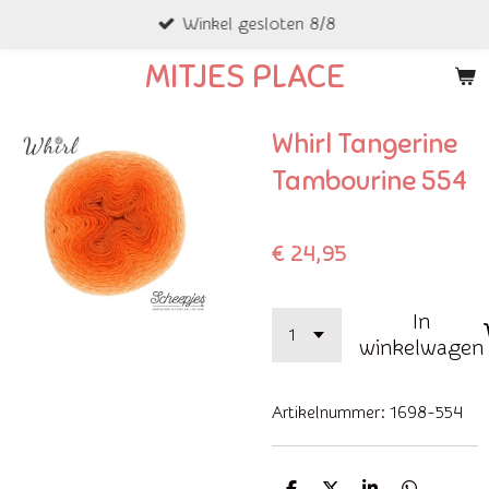
Winkel gesloten 8/8
Ga
direct
MITJES PLACE
naar
de
Whirl Tangerine
hoofdinhoud
Tambourine 554
€ 24,95
In
winkelwagen
Artikelnummer:
1698-554