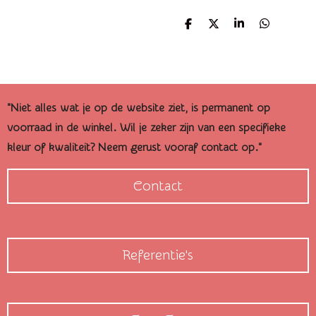
D
D
S
D
e
e
h
e
l
e
a
l
e
l
r
e
n
e
n
"Niet alles wat je op de website ziet, is permanent op
voorraad in de winkel. Wil je zeker zijn van een specifieke
kleur of kwaliteit? Neem gerust vooraf contact op."
Contact
Referentie's