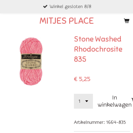
Winkel gesloten 8/8
Ga
direct
MITJES PLACE
naar
de
Stone Washed
hoofdinhoud
Rhodochrosite
835
€ 5,25
In
winkelwagen
Artikelnummer:
1664-835