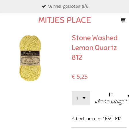
Winkel gesloten 8/8
Ga
direct
MITJES PLACE
naar
de
Stone Washed
hoofdinhoud
Lemon Quartz
812
€ 5,25
In
winkelwagen
Artikelnummer:
1664-812