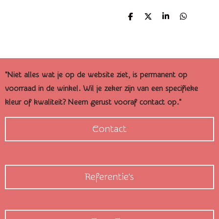
D
D
S
D
e
e
h
e
l
e
a
l
e
l
r
e
n
e
n
"Niet alles wat je op de website ziet, is permanent op
voorraad in de winkel. Wil je zeker zijn van een specifieke
kleur of kwaliteit? Neem gerust vooraf contact op."
Contact
Referentie's