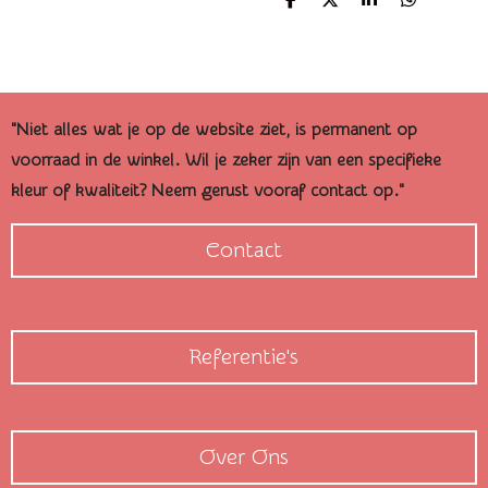
D
D
S
D
e
e
h
e
l
e
a
l
e
l
r
e
n
e
n
"Niet alles wat je op de website ziet, is permanent op
voorraad in de winkel. Wil je zeker zijn van een specifieke
kleur of kwaliteit? Neem gerust vooraf contact op."
Contact
Referentie's
Over Ons