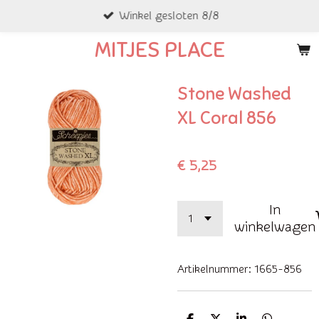
Winkel gesloten 8/8
Ga
direct
MITJES PLACE
naar
de
Stone Washed
hoofdinhoud
XL Coral 856
€ 5,25
In
winkelwagen
Artikelnummer:
1665-856