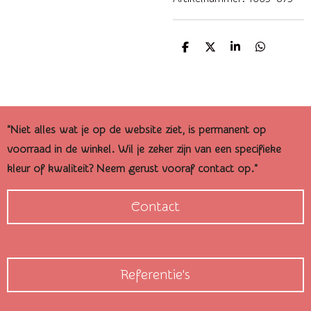
D
D
S
D
e
e
h
e
l
e
a
l
e
l
r
e
n
e
n
"Niet alles wat je op de website ziet, is permanent op
voorraad in de winkel. Wil je zeker zijn van een specifieke
kleur of kwaliteit? Neem gerust vooraf contact op."
Contact
Referentie's