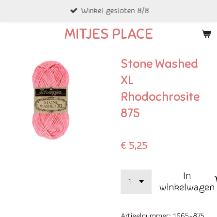
Winkel gesloten 8/8
Ga
direct
MITJES PLACE
naar
de
Stone Washed
hoofdinhoud
XL
Rhodochrosite
875
€ 5,25
In
winkelwagen
Artikelnummer:
1665-875