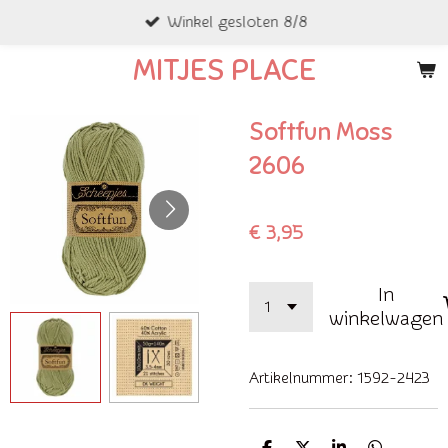
Winkel gesloten 8/8
Ga
direct
MITJES PLACE
naar
de
Softfun Moss
hoofdinhoud
2606
€ 3,95
In
winkelwagen
Artikelnummer:
1592-2423