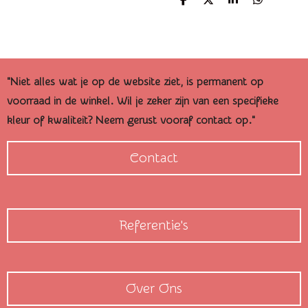
D
D
S
D
e
e
h
e
l
e
a
l
e
l
r
e
n
e
n
"Niet alles wat je op de website ziet, is permanent op
voorraad in de winkel. Wil je zeker zijn van een specifieke
kleur of kwaliteit? Neem gerust vooraf contact op."
Contact
Referentie's
Over Ons