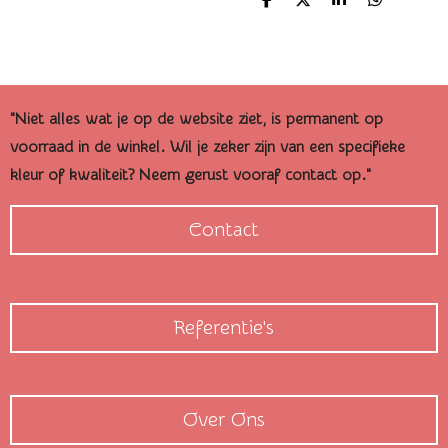
D
D
S
D
e
e
h
e
l
e
a
l
e
l
r
e
n
e
n
"Niet alles wat je op de website ziet, is permanent op
voorraad in de winkel. Wil je zeker zijn van een specifieke
kleur of kwaliteit? Neem gerust vooraf contact op."
Contact
Referentie's
Over Ons