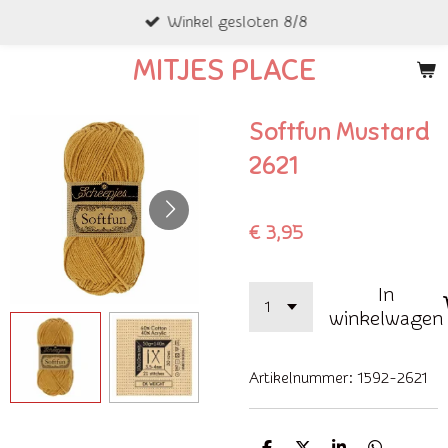
Winkel gesloten 8/8
Ga
direct
MITJES PLACE
naar
de
Softfun Mustard
hoofdinhoud
2621
€ 3,95
In
winkelwagen
Artikelnummer:
1592-2621