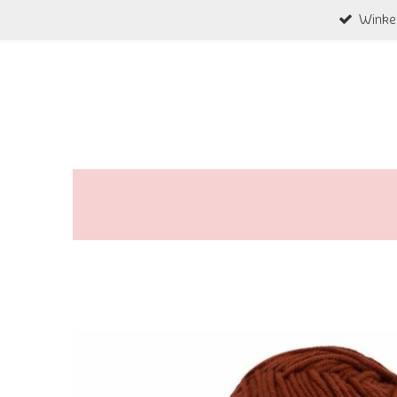
Winke
Ga
direct
naar
de
hoofdinhoud