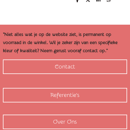
D
D
S
D
e
e
h
e
l
e
a
l
e
l
r
e
n
e
n
"Niet alles wat je op de website ziet, is permanent op
voorraad in de winkel. Wil je zeker zijn van een specifieke
kleur of kwaliteit? Neem gerust vooraf contact op."
Contact
Referentie's
Over Ons