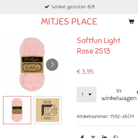
Winkel gesloten 8/8
Ga
direct
MITJES PLACE
naar
de
Softfun Light
hoofdinhoud
Rose 2513
€ 3,95
In
winkelwagen
Artikelnummer:
1592-2604