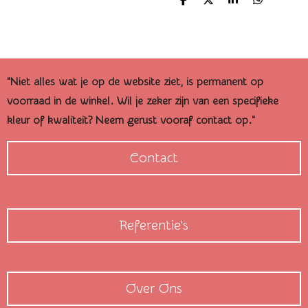
D
D
S
D
e
e
h
e
l
e
a
l
e
l
r
e
n
e
n
"Niet alles wat je op de website ziet, is permanent op
voorraad in de winkel. Wil je zeker zijn van een specifieke
kleur of kwaliteit? Neem gerust vooraf contact op."
Contact
Referentie's
Over Ons