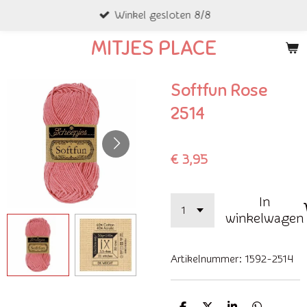
Winkel gesloten 8/8
Ga
direct
MITJES PLACE
naar
de
Softfun Rose
hoofdinhoud
2514
€ 3,95
In
winkelwagen
Artikelnummer:
1592-2514