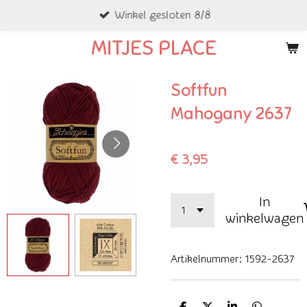
Winkel gesloten 8/8
Ga
direct
MITJES PLACE
naar
de
Softfun
hoofdinhoud
Mahogany 2637
€ 3,95
In
winkelwagen
Artikelnummer:
1592-2637