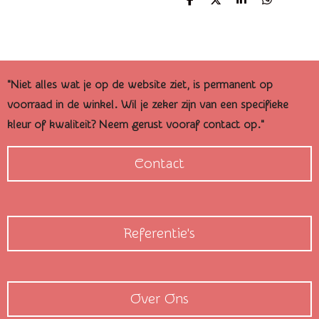
D
D
S
D
e
e
h
e
l
e
a
l
e
l
r
e
n
e
n
"Niet alles wat je op de website ziet, is permanent op
voorraad in de winkel. Wil je zeker zijn van een specifieke
kleur of kwaliteit? Neem gerust vooraf contact op."
Contact
Referentie's
Over Ons