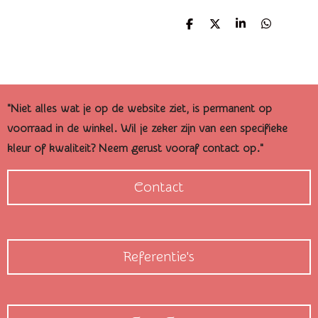
D
D
S
D
e
e
h
e
l
e
a
l
e
l
r
e
n
e
n
"Niet alles wat je op de website ziet, is permanent op
voorraad in de winkel. Wil je zeker zijn van een specifieke
kleur of kwaliteit? Neem gerust vooraf contact op."
Contact
Referentie's