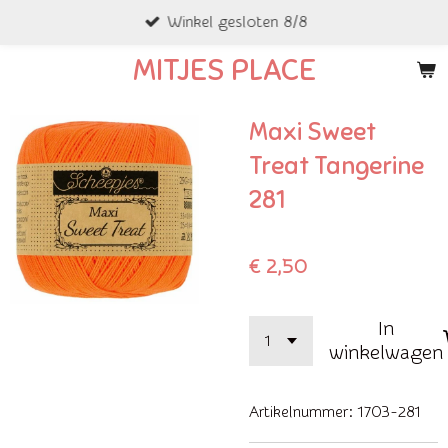
Winkel gesloten 8/8
Ga
direct
MITJES PLACE
naar
de
Maxi Sweet
hoofdinhoud
Treat Tangerine
281
€ 2,50
In
winkelwagen
Artikelnummer:
1703-281