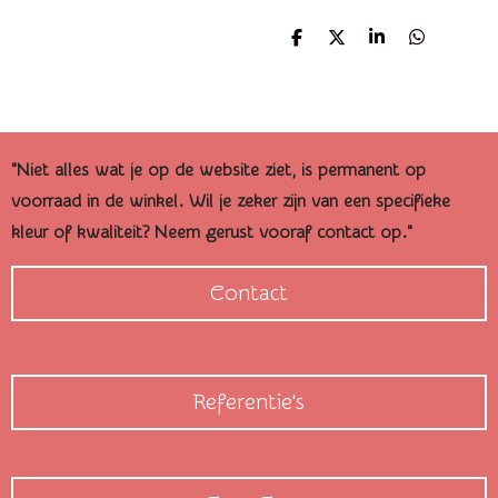
D
D
S
D
e
e
h
e
l
e
a
l
e
l
r
e
n
e
n
"Niet alles wat je op de website ziet, is permanent op
voorraad in de winkel. Wil je zeker zijn van een specifieke
kleur of kwaliteit? Neem gerust vooraf contact op."
Contact
Referentie's