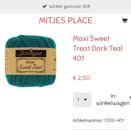
Winkel gesloten 8/8
Ga
direct
MITJES PLACE
naar
de
Maxi Sweet
hoofdinhoud
Treat Dark Teal
401
€ 2,50
In
winkelwagen
Artikelnummer:
1703-401