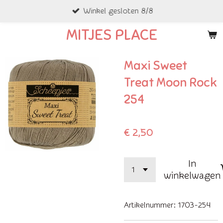
Winkel gesloten 8/8
Ga
direct
MITJES PLACE
naar
de
Maxi Sweet
hoofdinhoud
Treat Moon Rock
254
€ 2,50
In
winkelwagen
Artikelnummer:
1703-254