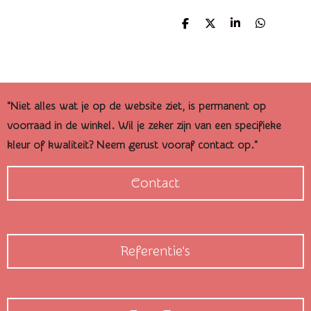
D
D
S
D
e
e
h
e
l
e
a
l
e
l
r
e
n
e
n
"Niet alles wat je op de website ziet, is permanent op
voorraad in de winkel. Wil je zeker zijn van een specifieke
kleur of kwaliteit? Neem gerust vooraf contact op."
Contact
Referentie's