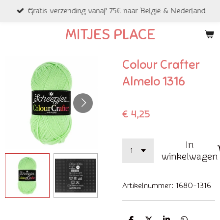
Gratis verzending vanaf 75€ naar België & Nederland
Ga
direct
MITJES PLACE
naar
de
Colour Crafter
hoofdinhoud
Almelo 1316
€ 4,25
In
winkelwagen
Artikelnummer:
1680-1316