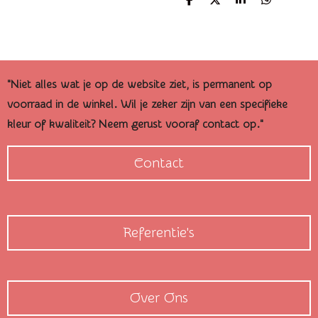
D
D
S
D
e
e
h
e
l
e
a
l
e
l
r
e
n
e
n
"Niet alles wat je op de website ziet, is permanent op
voorraad in de winkel. Wil je zeker zijn van een specifieke
kleur of kwaliteit? Neem gerust vooraf contact op."
Contact
Referentie's
Over Ons