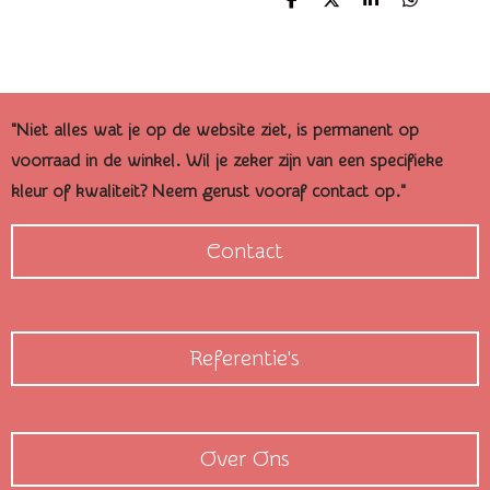
D
D
S
D
e
e
h
e
l
e
a
l
e
l
r
e
n
e
n
"Niet alles wat je op de website ziet, is permanent op
voorraad in de winkel. Wil je zeker zijn van een specifieke
kleur of kwaliteit? Neem gerust vooraf contact op."
Contact
Referentie's
Over Ons