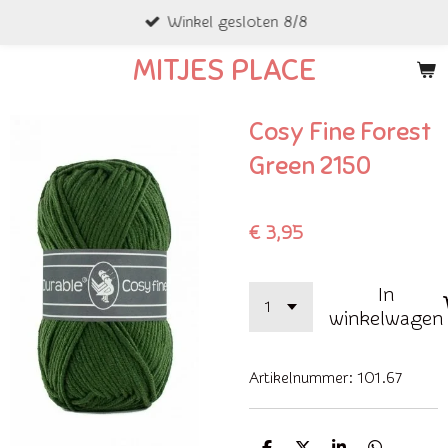
Winkel gesloten 8/8
Ga
direct
MITJES PLACE
naar
de
Cosy Fine Forest
hoofdinhoud
Green 2150
€ 3,95
In
winkelwagen
Artikelnummer:
101.67