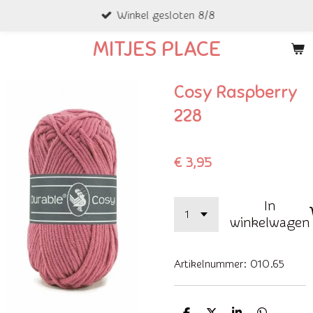
Winkel gesloten 8/8
Ga
direct
MITJES PLACE
naar
de
Cosy Raspberry
hoofdinhoud
228
€ 3,95
In
winkelwagen
Artikelnummer:
010.65