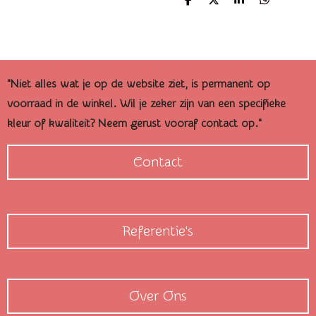
D
D
S
D
e
e
h
e
l
e
a
l
e
l
r
e
n
e
n
"Niet alles wat je op de website ziet, is permanent op
voorraad in de winkel. Wil je zeker zijn van een specifieke
kleur of kwaliteit? Neem gerust vooraf contact op."
Contact
Referentie's
Over Ons