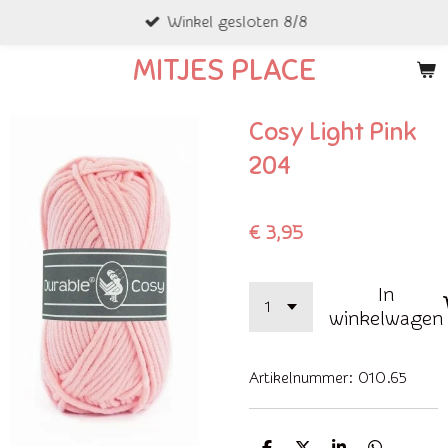
Winkel gesloten 8/8
Ga
direct
MITJES PLACE
naar
de
Cosy Light Pink
hoofdinhoud
204
€ 3,95
In
winkelwagen
Artikelnummer:
010.65