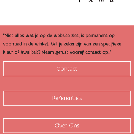
D
D
S
D
e
e
h
e
l
e
a
l
e
l
r
e
n
e
n
"Niet alles wat je op de website ziet, is permanent op
voorraad in de winkel. Wil je zeker zijn van een specifieke
kleur of kwaliteit? Neem gerust vooraf contact op."
Contact
Referentie's
Over Ons