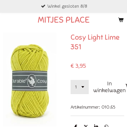
Winkel gesloten 8/8
Ga
direct
MITJES PLACE
naar
de
Cosy Light Lime
hoofdinhoud
351
€ 3,95
In
winkelwagen
Artikelnummer:
010.65