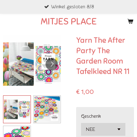
Winkel gesloten 8/8
Ga
direct
MITJES PLACE
naar
de
Yarn The After
hoofdinhoud
Party The
Garden Room
Tafelkleed NR 11
€ 1,00
Geschenk