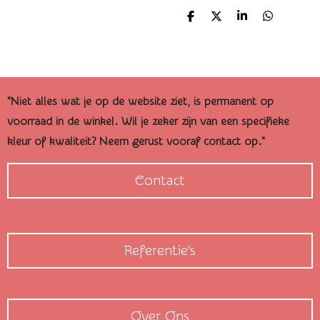
D
D
S
D
e
e
h
e
l
e
a
l
e
l
r
e
n
e
n
"Niet alles wat je op de website ziet, is permanent op
voorraad in de winkel. Wil je zeker zijn van een specifieke
kleur of kwaliteit? Neem gerust vooraf contact op."
Contact
Referentie's
Over Ons