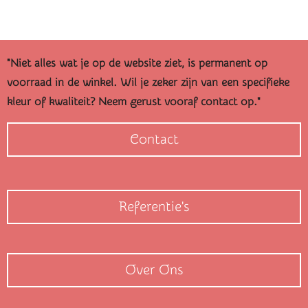
l
e
a
l
e
l
r
e
n
e
n
"Niet alles wat je op de website ziet, is permanent op
voorraad in de winkel. Wil je zeker zijn van een specifieke
kleur of kwaliteit? Neem gerust vooraf contact op."
Contact
Referentie's
Over Ons