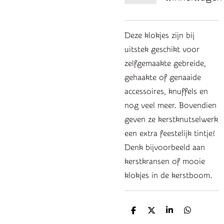
Deze klokjes zijn bij
uitstek geschikt voor
zelfgemaakte gebreide,
gehaakte of genaaide
accessoires, knuffels en
nog veel meer. Bovendien
geven ze kerstknutselwerk
een extra feestelijk tintje!
Denk bijvoorbeeld aan
kerstkransen of mooie
klokjes in de kerstboom.
D
D
S
D
e
e
h
e