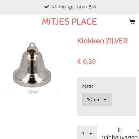
Winkel gesloten 8/8
Ga
direct
MITJES PLACE
naar
de
Klokken ZILVER
hoofdinhoud
€ 0,20
Maat
In
winkelwagen