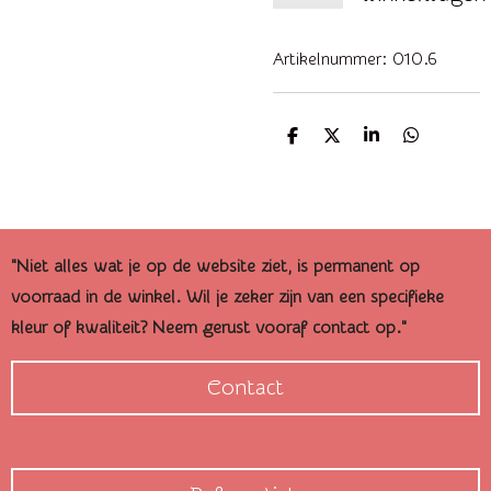
Artikelnummer:
010.6
D
D
S
D
e
e
h
e
l
e
a
l
e
l
r
e
n
e
n
"Niet alles wat je op de website ziet, is permanent op
voorraad in de winkel. Wil je zeker zijn van een specifieke
kleur of kwaliteit? Neem gerust vooraf contact op."
Contact