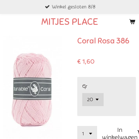
Winkel gesloten 8/8
Ga
direct
MITJES PLACE
naar
de
Coral Rosa 386
hoofdinhoud
€ 1,60
Gr
In
winkelwagen