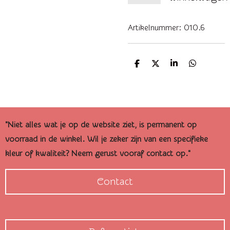
Artikelnummer:
010.6
D
D
S
D
e
e
h
e
l
e
a
l
e
l
r
e
n
e
n
"Niet alles wat je op de website ziet, is permanent op
voorraad in de winkel. Wil je zeker zijn van een specifieke
kleur of kwaliteit? Neem gerust vooraf contact op."
Contact