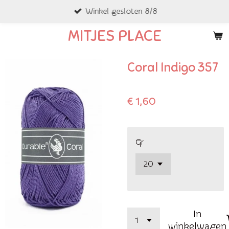
Winkel gesloten 8/8
Ga
direct
MITJES PLACE
naar
de
Coral Indigo 357
hoofdinhoud
€ 1,60
Gr
In
winkelwagen