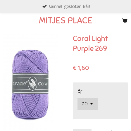
Winkel gesloten 8/8
Ga
direct
MITJES PLACE
naar
de
Coral Light
hoofdinhoud
Purple 269
€ 1,60
Gr