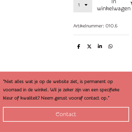
In
winkelwagen
Artikelnummer:
010.6
D
D
S
D
e
e
h
e
l
e
a
l
e
l
r
e
n
e
n
"Niet alles wat je op de website ziet, is permanent op
voorraad in de winkel. Wil je zeker zijn van een specifieke
kleur of kwaliteit? Neem gerust vooraf contact op."
Contact