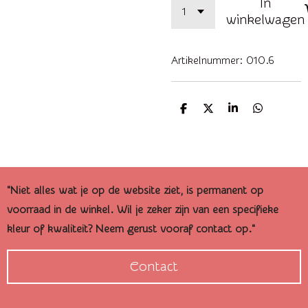
In
winkelwagen
Artikelnummer:
010.6
D
D
S
D
e
e
h
e
l
e
a
l
e
l
r
e
n
e
n
"Niet alles wat je op de website ziet, is permanent op
voorraad in de winkel. Wil je zeker zijn van een specifieke
kleur of kwaliteit? Neem gerust vooraf contact op."
Contact