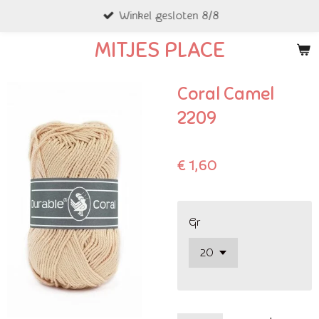
Winkel gesloten 8/8
Ga
direct
MITJES PLACE
naar
de
Coral Camel
hoofdinhoud
2209
€ 1,60
Gr