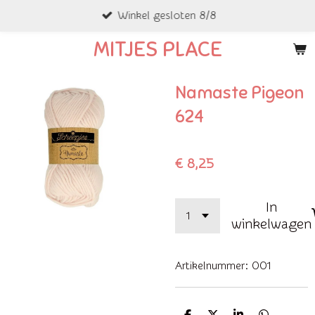
Winkel gesloten 8/8
Ga
direct
MITJES PLACE
naar
de
Namaste Pigeon
hoofdinhoud
624
€ 8,25
In
winkelwagen
Artikelnummer:
001