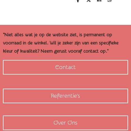
D
D
S
D
e
e
h
e
l
e
a
l
e
l
r
e
n
e
n
"Niet alles wat je op de website ziet, is permanent op
voorraad in de winkel. Wil je zeker zijn van een specifieke
kleur of kwaliteit? Neem gerust vooraf contact op."
Contact
Referentie's
Over Ons